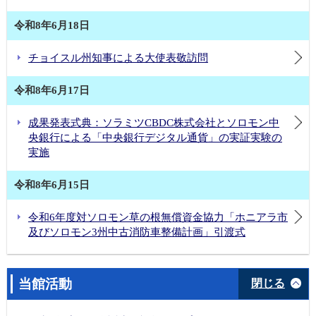
令和8年6月18日
チョイスル州知事による大使表敬訪問
令和8年6月17日
成果発表式典：ソラミツCBDC株式会社とソロモン中
央銀行による「中央銀行デジタル通貨」の実証実験の
実施
令和8年6月15日
令和6年度対ソロモン草の根無償資金協力「ホニアラ市
及びソロモン3州中古消防車整備計画」引渡式
当館活動
閉じる