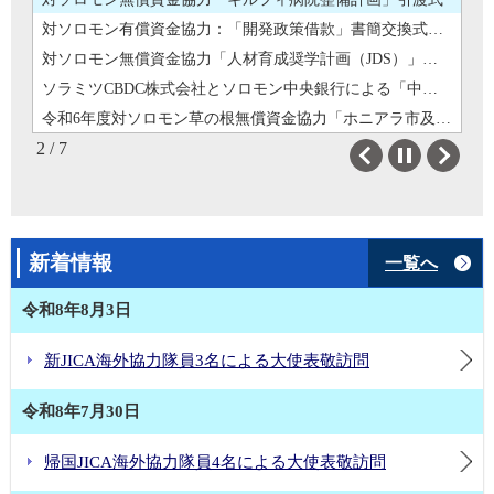
対ソロモン有償資金協力：「開発政策借款」書簡交換式実施
対ソロモン無償資金協力「人材育成奨学計画（JDS）」「経済社会開発計画」書簡交換式実施
ソラミツCBDC株式会社とソロモン中央銀行による「中央銀行デジタル通貨」の実証実験の実施
令和6年度対ソロモン草の根無償資金協力「ホニアラ市及びソロモン3州中古消防車整備計画」引渡式
2 / 7
樋口大使によるワレ新首相への表敬訪問
Previous
Next
ワレ首相と代表団の日本訪問
対ソロモン無償資金協力「キルフィ病院整備計画」引渡式
対ソロモン有償資金協力：「開発政策借款」書簡交換式実施
新着情報
一覧へ
対ソロモン無償資金協力「人材育成奨学計画（JDS）」「経済社会開発計画」書簡交換式実施
ソラミツCBDC株式会社とソロモン中央銀行による「中央銀行デジタル通貨」の実証実験の実施
令和8年8月3日
令和6年度対ソロモン草の根無償資金協力「ホニアラ市及びソロモン3州中古消防車整備計画」引渡式
樋口大使によるワレ新首相への表敬訪問
新JICA海外協力隊員3名による大使表敬訪問
令和8年7月30日
帰国JICA海外協力隊員4名による大使表敬訪問