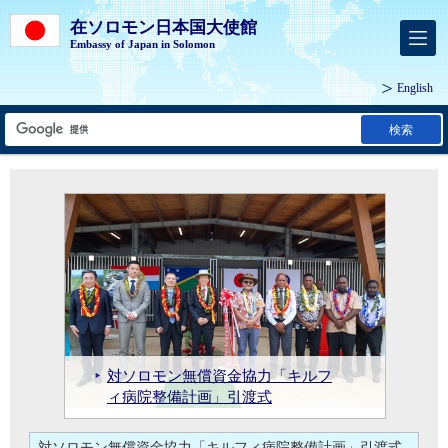
在ソロモン日本国大使館
Embassy of Japan in Solomon
English
検索
対ソロモン有償資金協力：「開発政策借款」書簡交換式実施
対ソロモン無償資金協力「人材育成奨学計画（JDS）」「経済社会開発計画」書簡交換式実施
ソラミツCBDC株式会社とソロモン中央銀行による「中央銀行デジタル通貨」の実証実験の実施
対ソロモン無償資金協力「人材育
ソラミツCBDC株式会社とソロモン
令和6年度対ソロモン草の根無償資
令和6年度対ソロモン草の根無償資金協力「ホニアラ市及びソロモン3州中古消防車整備計画」引渡式
対ソロモン無償資金協力「キルフ
対ソロモン有償資金協力：「開発
成奨学計画（JDS）」「経済社会開
中央銀行による「中央銀行デジタ
金協力「ホニアラ市及びソロモン3
樋口大使によるワレ新首相への表
樋口大使によるワレ新首相への表敬訪問
ィ病院整備計画」引渡式
政策借款」書簡交換式実施
発計画」書簡交換式実施
ル通貨」の実証実験の実施
州中古消防車整備計画」引渡式
敬訪問
ワレ首相と代表団の日本訪問
ワレ首相と代表団の日本訪問
対ソロモン無償資金協力「キルフィ病院整備計画」引渡式