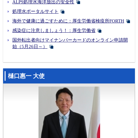
ALPS処理水海洋放出の安全性
処理水ポータルサイト
海外で健康に過ごすために：厚生労働省検疫所FORTH
感染症に注意しましょう！：厚生労働省
国外転出者向けマイナンバーカードのオンライン申請開
始（5月26日～）
樋口惠一 大使