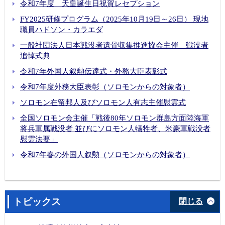
令和7年度 天皇誕生日祝賀レセプション
FY2025研修プログラム（2025年10月19日～26日） 現地
職員ハドソン・カラエダ
一般社団法人日本戦没者遺骨収集推進協会主催 戦没者
追悼式典
令和7年外国人叙勲伝達式・外務大臣表彰式
令和7年度外務大臣表彰（ソロモンからの対象者）
ソロモン在留邦人及びソロモン人有志主催慰霊式
全国ソロモン会主催「戦後80年ソロモン群島方面陸海軍
将兵軍属戦没者 並びにソロモン人犠牲者、米豪軍戦没者
慰霊法要」
令和7年春の外国人叙勲（ソロモンからの対象者）
トピックス
閉じる