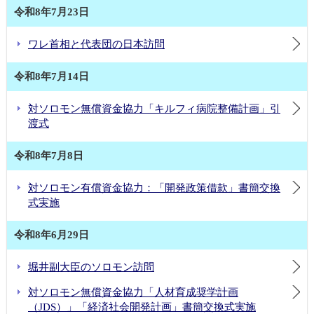
令和8年7月23日
ワレ首相と代表団の日本訪問
令和8年7月14日
対ソロモン無償資金協力「キルフィ病院整備計画」引
渡式
令和8年7月8日
対ソロモン有償資金協力：「開発政策借款」書簡交換
式実施
令和8年6月29日
堀井副大臣のソロモン訪問
対ソロモン無償資金協力「人材育成奨学計画
（JDS）」「経済社会開発計画」書簡交換式実施