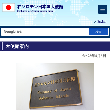
在ソロモン日本国大使館
Embassy of Japan in Solomon
English
検索
大使館案内
令和8年4月8日